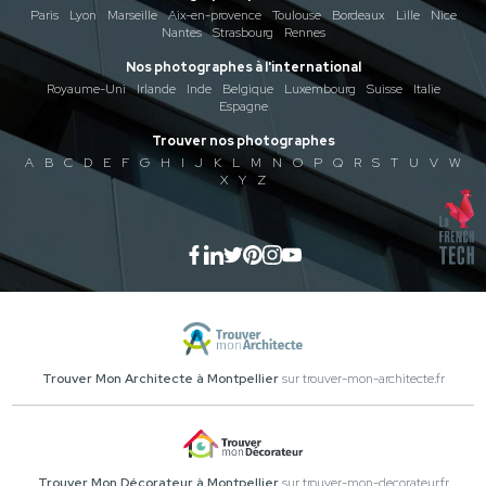
Paris
Lyon
Marseille
Aix-en-provence
Toulouse
Bordeaux
Lille
Nice
Nantes
Strasbourg
Rennes
Nos photographes à l'international
Royaume-Uni
Irlande
Inde
Belgique
Luxembourg
Suisse
Italie
Espagne
Trouver nos photographes
A
B
C
D
E
F
G
H
I
J
K
L
M
N
O
P
Q
R
S
T
U
V
W
X
Y
Z
Trouver Mon Architecte à Montpellier
sur trouver-mon-architecte.fr
Trouver Mon Décorateur à Montpellier
sur trouver-mon-decorateur.fr