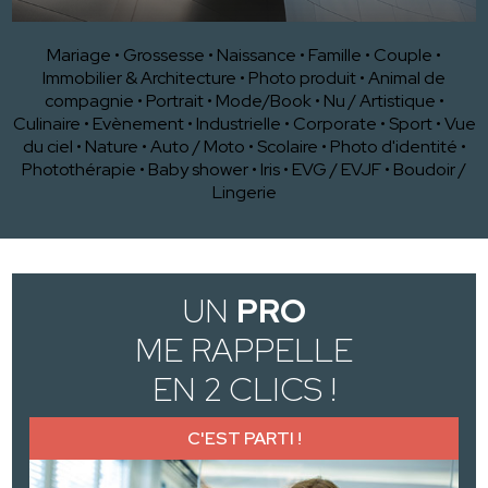
Mariage
•
Grossesse
•
Naissance
•
Famille
•
Couple
•
Immobilier & Architecture
•
Photo produit
•
Animal de
compagnie
•
Portrait
•
Mode/Book
•
Nu / Artistique
•
Culinaire
•
Evènement
•
Industrielle
•
Corporate
•
Sport
•
Vue
du ciel
•
Nature
•
Auto / Moto
•
Scolaire
•
Photo d'identité
•
Photothérapie
•
Baby shower
•
Iris
•
EVG / EVJF
•
Boudoir /
Lingerie
UN
PRO
ME RAPPELLE
EN 2 CLICS !
C'EST PARTI !