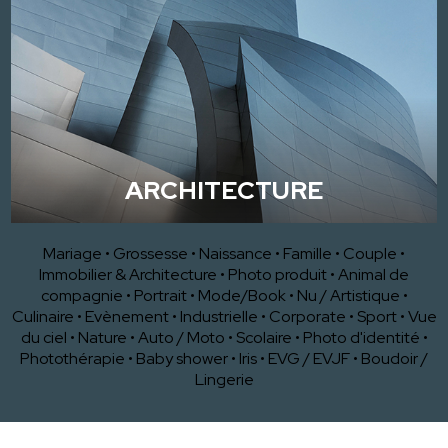
ARCHITECTURE
Mariage
•
Grossesse
•
Naissance
•
Famille
•
Couple
•
Immobilier & Architecture
•
Photo produit
•
Animal de
compagnie
•
Portrait
•
Mode/Book
•
Nu / Artistique
•
Culinaire
•
Evènement
•
Industrielle
•
Corporate
•
Sport
•
Vue
du ciel
•
Nature
•
Auto / Moto
•
Scolaire
•
Photo d'identité
•
Photothérapie
•
Baby shower
•
Iris
•
EVG / EVJF
•
Boudoir /
Lingerie