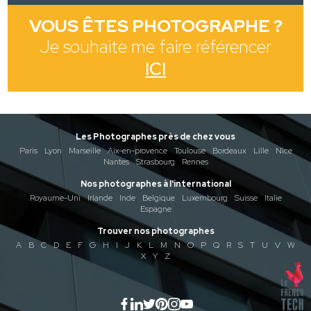
VOUS ÊTES PHOTOGRAPHE ?
Je souhaite me faire référencer
ICI
Les Photographes près de chez vous
Paris
Lyon
Marseille
Aix-en-provence
Toulouse
Bordeaux
Lille
Nice
Nantes
Strasbourg
Rennes
Nos photographes à l'international
Royaume-Uni
Irlande
Inde
Belgique
Luxembourg
Suisse
Italie
Espagne
Trouver nos photographes
A
B
C
D
E
F
G
H
I
J
K
L
M
N
O
P
Q
R
S
T
U
V
W
X
Y
Z