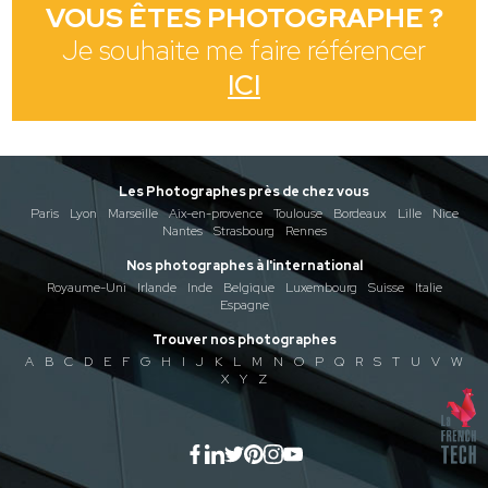
VOUS ÊTES PHOTOGRAPHE ?
Je souhaite me faire référencer
ICI
Les Photographes près de chez vous
Paris
Lyon
Marseille
Aix-en-provence
Toulouse
Bordeaux
Lille
Nice
Nantes
Strasbourg
Rennes
Nos photographes à l'international
Royaume-Uni
Irlande
Inde
Belgique
Luxembourg
Suisse
Italie
Espagne
Trouver nos photographes
A
B
C
D
E
F
G
H
I
J
K
L
M
N
O
P
Q
R
S
T
U
V
W
X
Y
Z