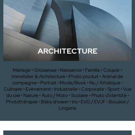
ARCHITECTURE
Mariage
•
Grossesse
•
Naissance
•
Famille
•
Couple
•
Immobilier & Architecture
•
Photo produit
•
Animal de
compagnie
•
Portrait
•
Mode/Book
•
Nu / Artistique
•
Culinaire
•
Evènement
•
Industrielle
•
Corporate
•
Sport
•
Vue
du ciel
•
Nature
•
Auto / Moto
•
Scolaire
•
Photo d'identité
•
Photothérapie
•
Baby shower
•
Iris
•
EVG / EVJF
•
Boudoir /
Lingerie