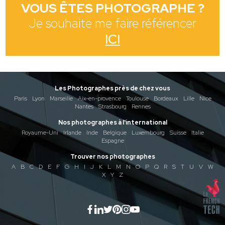
VOUS ÊTES PHOTOGRAPHE ?
Je souhaite me faire référencer
ICI
Les Photographes près de chez vous
Paris
Lyon
Marseille
Aix-en-provence
Toulouse
Bordeaux
Lille
Nice
Nantes
Strasbourg
Rennes
Nos photographes à l'international
Royaume-Uni
Irlande
Inde
Belgique
Luxembourg
Suisse
Italie
Espagne
Trouver nos photographes
A
B
C
D
E
F
G
H
I
J
K
L
M
N
O
P
Q
R
S
T
U
V
W
X
Y
Z