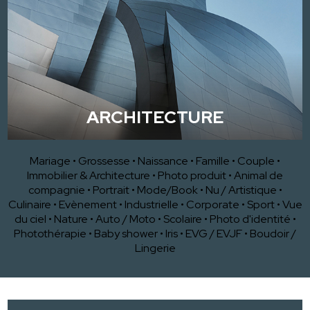
ARCHITECTURE
Mariage
•
Grossesse
•
Naissance
•
Famille
•
Couple
•
Immobilier & Architecture
•
Photo produit
•
Animal de
compagnie
•
Portrait
•
Mode/Book
•
Nu / Artistique
•
Culinaire
•
Evènement
•
Industrielle
•
Corporate
•
Sport
•
Vue
du ciel
•
Nature
•
Auto / Moto
•
Scolaire
•
Photo d'identité
•
Photothérapie
•
Baby shower
•
Iris
•
EVG / EVJF
•
Boudoir /
Lingerie