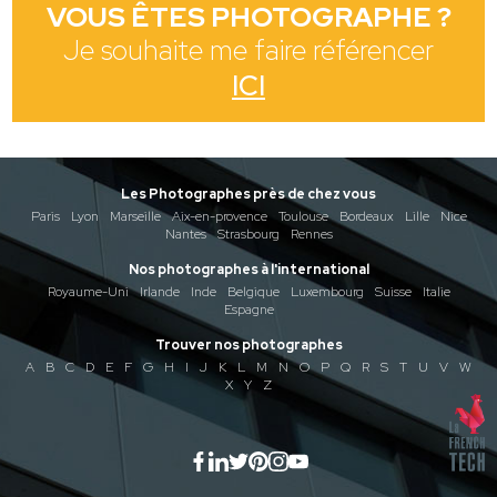
VOUS ÊTES PHOTOGRAPHE ?
Je souhaite me faire référencer
ICI
Les Photographes près de chez vous
Paris
Lyon
Marseille
Aix-en-provence
Toulouse
Bordeaux
Lille
Nice
Nantes
Strasbourg
Rennes
Nos photographes à l'international
Royaume-Uni
Irlande
Inde
Belgique
Luxembourg
Suisse
Italie
Espagne
Trouver nos photographes
A
B
C
D
E
F
G
H
I
J
K
L
M
N
O
P
Q
R
S
T
U
V
W
X
Y
Z