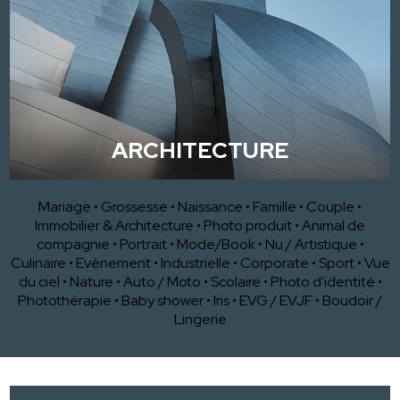
ARCHITECTURE
Mariage
•
Grossesse
•
Naissance
•
Famille
•
Couple
•
Immobilier & Architecture
•
Photo produit
•
Animal de
compagnie
•
Portrait
•
Mode/Book
•
Nu / Artistique
•
Culinaire
•
Evènement
•
Industrielle
•
Corporate
•
Sport
•
Vue
du ciel
•
Nature
•
Auto / Moto
•
Scolaire
•
Photo d'identité
•
Photothérapie
•
Baby shower
•
Iris
•
EVG / EVJF
•
Boudoir /
Lingerie